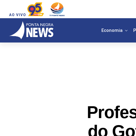
AO VIVO
Economia
P
Profe
do Go