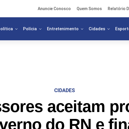
Anuncie Conosco
Quem Somos
Relatório D
olítica
Polícia
Entretenimento
Cidades
Esport
CIDADES
ssores aceitam pr
verno do RN e fin