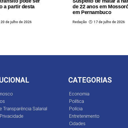
trânsito pode ser
Suspeito de matar a n
o a partir desta
de 22 anos em Mossoró
em Pernambuco
20 de julho de 2026
Redação
17 de julho de 2026
TUCIONAL
CATEGORIAS
onosco
Economia
os
Política
e Transparência Salarial
Polícia
 Privacidade
Entretenimento
Cidades