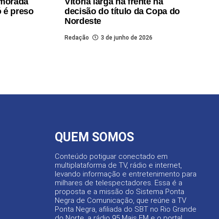
amorada
Vitória larga na frente na
 é preso
decisão do título da Copa do
Nordeste
Redação
3 de junho de 2026
QUEM SOMOS
Conteúdo potiguar conectado em
multiplataforma de TV, rádio e internet,
levando informação e entretenimento para
milhares de telespectadores. Essa é a
proposta e a missão do Sistema Ponta
Negra de Comunicação, que reúne a TV
Ponta Negra, afiliada do SBT no Rio Grande
do Norte, a rádio 95 Mais FM e o portal