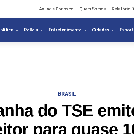
Anuncie Conosco
Quem Somos
Relatório D
olítica
Polícia
Entretenimento
Cidades
Esport
BRASIL
nha do TSE emite 
eitor para quase 1