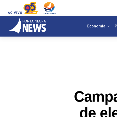
AO VIVO
Economia
P
Campa
de el