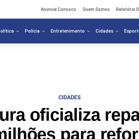
Anuncie Conosco
Quem Somos
Relatório D
olítica
Polícia
Entretenimento
Cidades
Esport
CIDADES
tura oficializa rep
milhões para refo