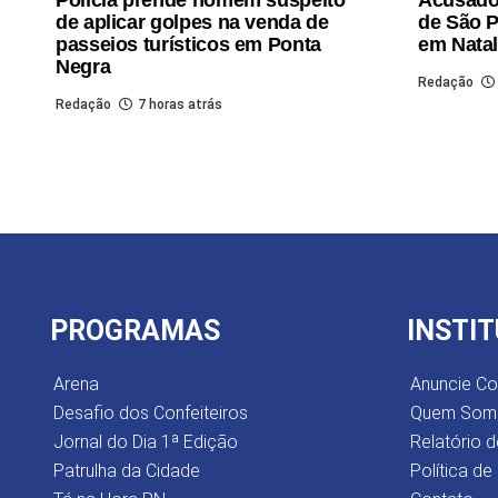
de aplicar golpes na venda de
de São P
passeios turísticos em Ponta
em Nata
Negra
Redação
Redação
7 horas atrás
PROGRAMAS
INSTI
Arena
Anuncie C
Desafio dos Confeiteiros
Quem Som
Jornal do Dia 1ª Edição
Relatório d
Patrulha da Cidade
Política de