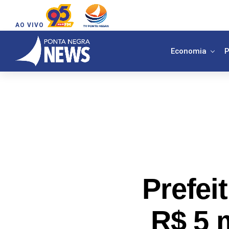
AO VIVO
Economia
P
Prefei
R$ 5 