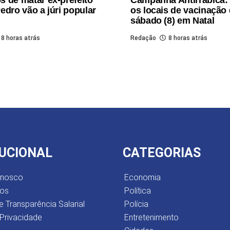
edro vão a júri popular
os locais de vacinação
l
sábado (8) em Natal
8 horas atrás
Redação
8 horas atrás
TUCIONAL
CATEGORIAS
onosco
Economia
os
Política
e Transparência Salarial
Polícia
 Privacidade
Entretenimento