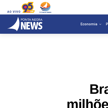
AO VIVO
Economia
P
Br
milhõe