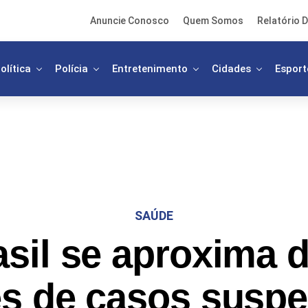
Anuncie Conosco
Quem Somos
Relatório D
olítica
Polícia
Entretenimento
Cidades
Esport
SAÚDE
asil se aproxima d
s de casos suspe