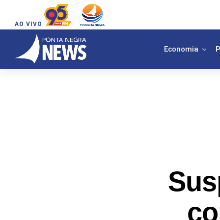
AO VIVO
Economia
P
Sus
co