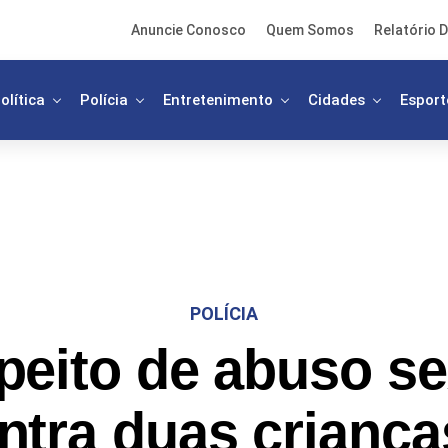
Anuncie Conosco
Quem Somos
Relatório D
olítica
Polícia
Entretenimento
Cidades
Esport
POLÍCIA
peito de abuso se
ntra duas criança