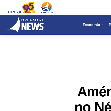
AO VIVO
Economia
P
Amér
no Né