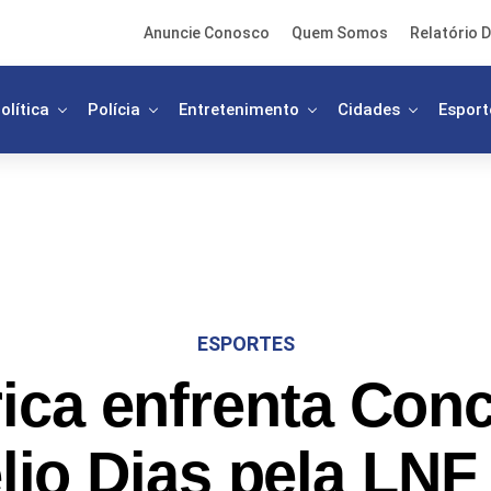
Anuncie Conosco
Quem Somos
Relatório D
olítica
Polícia
Entretenimento
Cidades
Esport
ESPORTES
ica enfrenta Conc
lio Dias pela LNF 