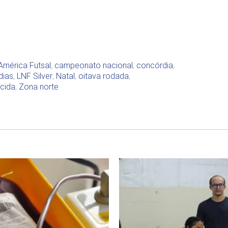
América Futsal
,
campeonato nacional
,
concórdia
,
dias
,
LNF Silver
,
Natal
,
oitava rodada
,
rcida
,
Zona norte