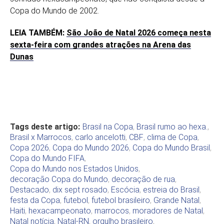
Copa do Mundo de 2002.
LEIA TAMBÉM:
São João de Natal 2026 começa nesta
sexta-feira com grandes atrações na Arena das
Dunas
Tags deste artigo:
Brasil na Copa
,
Brasil rumo ao hexa.
,
Brasil x Marrocos
,
carlo ancelotti
,
CBF
,
clima de Copa
,
Copa 2026
,
Copa do Mundo 2026
,
Copa do Mundo Brasil
,
Copa do Mundo FIFA
,
Copa do Mundo nos Estados Unidos
,
decoração Copa do Mundo
,
decoração de rua
,
Destacado
,
dix sept rosado
,
Escócia
,
estreia do Brasil
,
festa da Copa
,
futebol
,
futebol brasileiro
,
Grande Natal
,
Haiti
,
hexacampeonato
,
marrocos
,
moradores de Natal
,
Natal notícia
,
Natal-RN
,
orgulho brasileiro
,