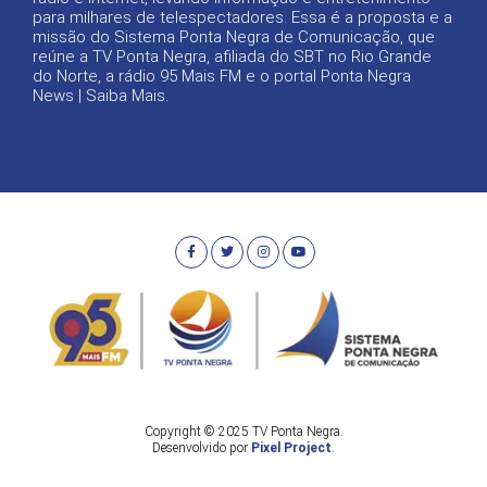
para milhares de telespectadores. Essa é a proposta e a
missão do Sistema Ponta Negra de Comunicação, que
reúne a TV Ponta Negra, afiliada do SBT no Rio Grande
do Norte, a rádio 95 Mais FM e o portal Ponta Negra
News |
Saiba Mais
.
Copyright © 2025 TV Ponta Negra.
Desenvolvido por
Pixel Project
.