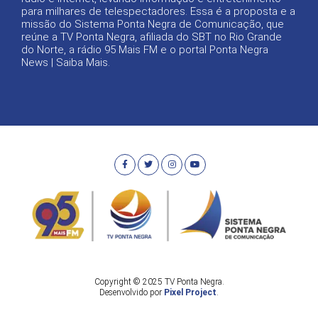
para milhares de telespectadores. Essa é a proposta e a
missão do Sistema Ponta Negra de Comunicação, que
reúne a TV Ponta Negra, afiliada do SBT no Rio Grande
do Norte, a rádio 95 Mais FM e o portal Ponta Negra
News |
Saiba Mais
.
Copyright © 2025 TV Ponta Negra.
Desenvolvido por
Pixel Project
.