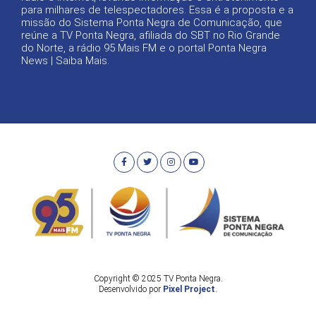
para milhares de telespectadores. Essa é a proposta e a
missão do Sistema Ponta Negra de Comunicação, que
reúne a TV Ponta Negra, afiliada do SBT no Rio Grande
do Norte, a rádio 95 Mais FM e o portal Ponta Negra
News |
Saiba Mais
.
Copyright © 2025 TV Ponta Negra.
Desenvolvido por
Pixel Project
.