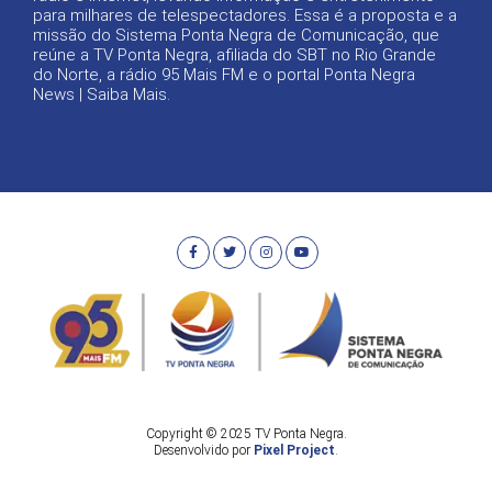
para milhares de telespectadores. Essa é a proposta e a
missão do Sistema Ponta Negra de Comunicação, que
reúne a TV Ponta Negra, afiliada do SBT no Rio Grande
do Norte, a rádio 95 Mais FM e o portal Ponta Negra
News |
Saiba Mais
.
Copyright © 2025 TV Ponta Negra.
Desenvolvido por
Pixel Project
.