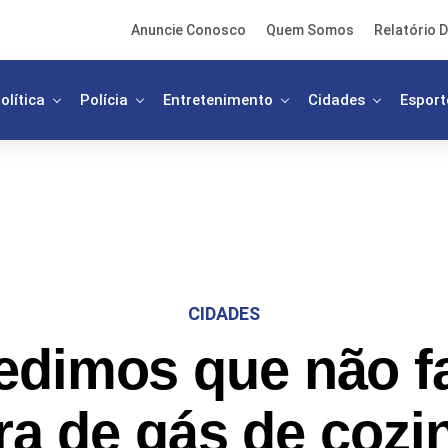
Anuncie Conosco
Quem Somos
Relatório D
olítica
Polícia
Entretenimento
Cidades
Esport
CIDADES
edimos que não f
a de gás de cozi