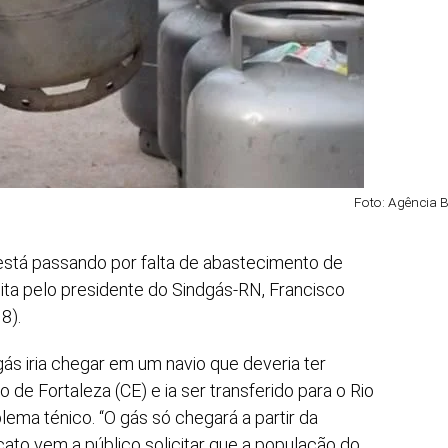
Foto: Agência B
 está passando por falta de abastecimento de
eita pelo presidente do Sindgás-RN, Francisco
8).
ás iria chegar em um navio que deveria ter
de Fortaleza (CE) e ia ser transferido para o Rio
ema ténico. “O gás só chegará a partir da
ato vem a público solicitar que a população do