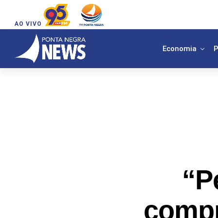
AO VIVO
Economia
P
“P
compr