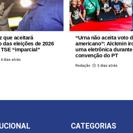
z que aceitará
“Urna não aceita voto 
o das eleições de 2026
americano”: Alckmin ir
 TSE “imparcial”
urna eletrônica durante
convenção do PT
4 dias atrás
Redação
5 dias atrás
TUCIONAL
CATEGORIAS