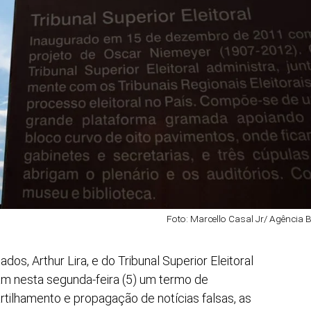
Foto: Marcello Casal Jr/ Agência B
s, Arthur Lira, e do Tribunal Superior Eleitoral
ram nesta segunda-feira (5) um termo de
ilhamento e propagação de notícias falsas, as