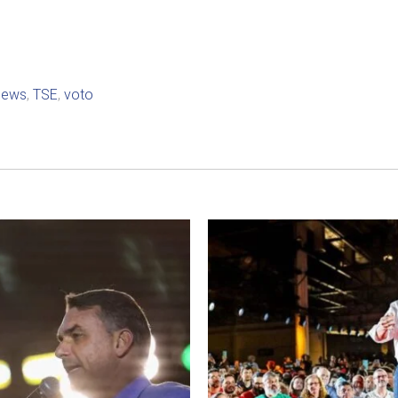
news
,
TSE
,
voto