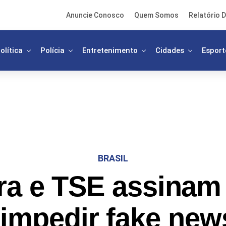
Anuncie Conosco
Quem Somos
Relatório D
olítica
Polícia
Entretenimento
Cidades
Esport
BRASIL
a e TSE assinam
 impedir fake new