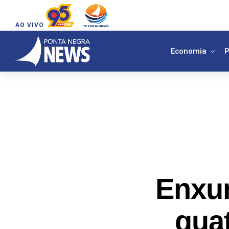
AO VIVO
Economia
P
Enxur
quat