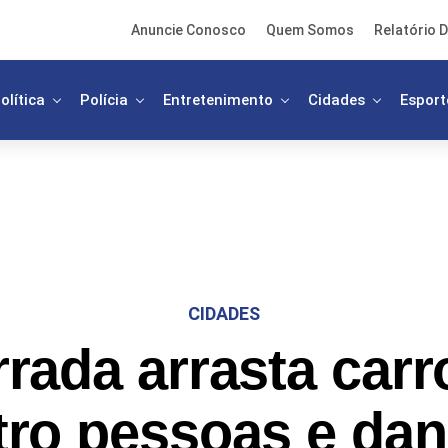
Anuncie Conosco
Quem Somos
Relatório D
olítica
Polícia
Entretenimento
Cidades
Esport
CIDADES
rada arrasta car
ro pessoas e dan