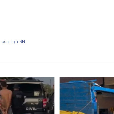
rrada
,
itajá
,
RN