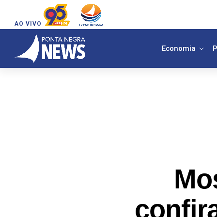
AO VIVO
Economia
P
Mos
confir