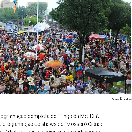
Foto: Divul
rogramação completa do “Pingo da Mei Dia”,
re a programação de shows do “Mossoró Cidade
. Artistas locais e nacionais vão participar do