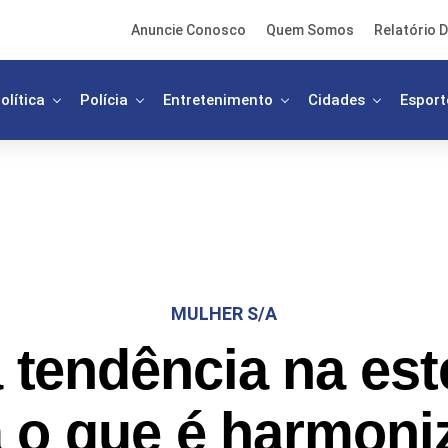
Anuncie Conosco
Quem Somos
Relatório D
olítica
Polícia
Entretenimento
Cidades
Esport
MULHER S/A
 tendência na esté
a o que é harmoni