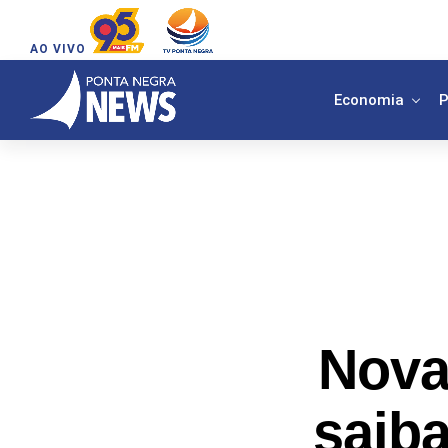
AO VIVO
Economia
P
Nova
saib