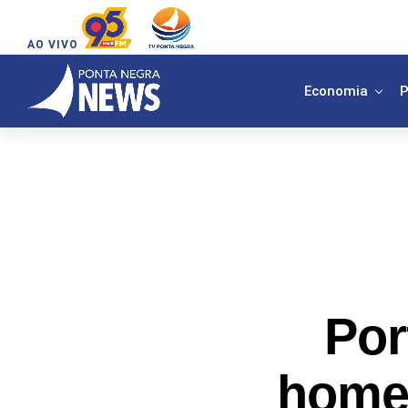
AO VIVO
Economia
P
Por
home