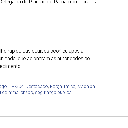
Delegacia de Plantão de Parnamirim para os
alho rápido das equipes ocorreu após a
idade, que acionaram as autoridades ao
lecimento.
ogo
,
BR-304
,
Destacado
,
Força Tática
,
Macaíba
,
al de arma
,
prisão
,
segurança pública