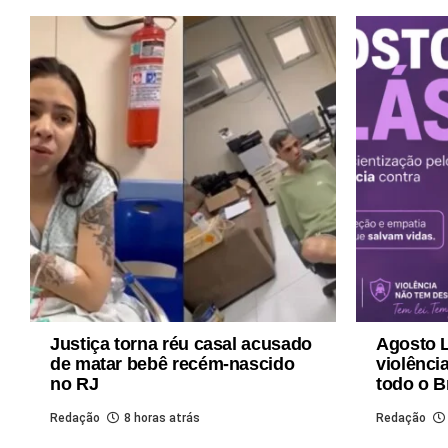
Justiça torna réu casal acusado
Agosto L
de matar bebê recém-nascido
violênci
no RJ
todo o B
Redação
8 horas atrás
Redação