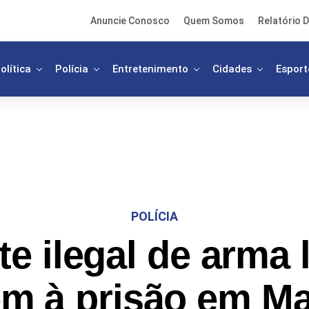
Anuncie Conosco
Quem Somos
Relatório D
olítica
Polícia
Entretenimento
Cidades
Esport
POLÍCIA
te ilegal de arma 
m à prisão em Ma