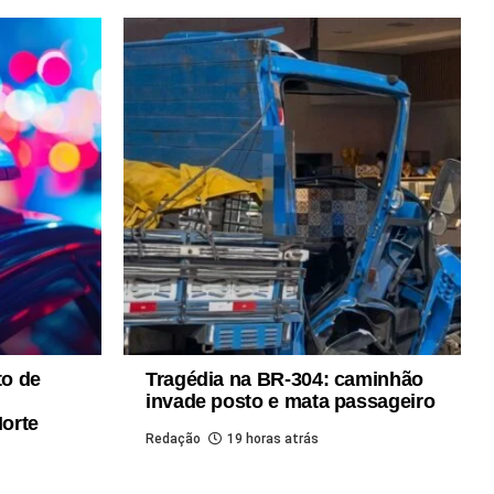
to de
Tragédia na BR-304: caminhão
invade posto e mata passageiro
orte
Redação
19 horas atrás