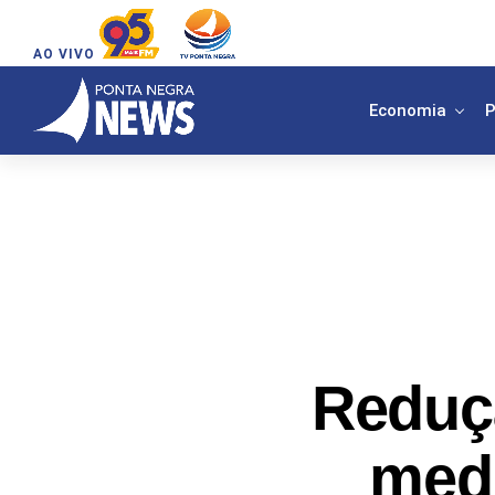
AO VIVO
Economia
P
Reduç
medi