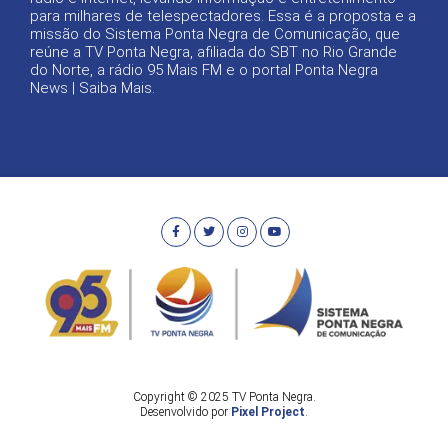
para milhares de telespectadores. Essa é a proposta e a
missão do Sistema Ponta Negra de Comunicação, que
reúne a TV Ponta Negra, afiliada do SBT no Rio Grande
do Norte, a rádio 95 Mais FM e o portal Ponta Negra
News |
Saiba Mais
.
Copyright © 2025 TV Ponta Negra.
Desenvolvido por
Pixel Project
.