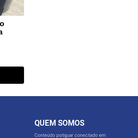
ão
a
QUEM SOMOS
Conteúdo potiguar conectado em