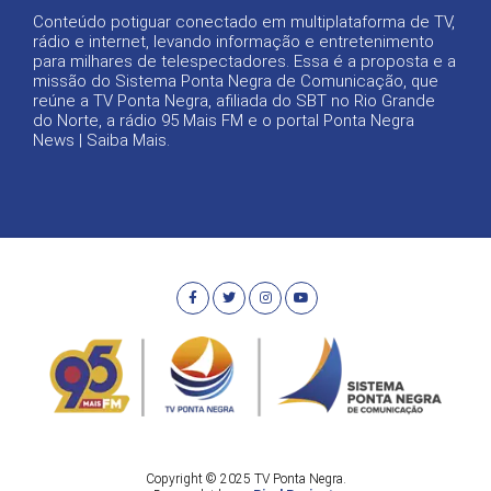
Conteúdo potiguar conectado em multiplataforma de TV,
rádio e internet, levando informação e entretenimento
para milhares de telespectadores. Essa é a proposta e a
missão do Sistema Ponta Negra de Comunicação, que
reúne a TV Ponta Negra, afiliada do SBT no Rio Grande
do Norte, a rádio 95 Mais FM e o portal Ponta Negra
News |
Saiba Mais
.
Copyright © 2025 TV Ponta Negra.