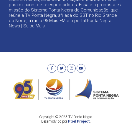
para milhares de telespectadores. Essa é a proposta e a
missão do Sistema Ponta Negra de Comunicação, que
reúne a TV Ponta Negra, afiliada do SBT no Rio Grande
do Norte, a rádio 95 Mais FM e o portal Ponta Negra
News |
Saiba Mais
.
Copyright © 2025 TV Ponta Negra.
Desenvolvido por
Pixel Project
.