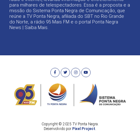
para milhares de telespectadores. Essa é a proposta e a
missão do Sistema Ponta Negra de Comunicação, que
reúne a TV Ponta Negra, afiliada do SBT no Rio Grande
do Norte, a rádio 95 Mais FM e o portal Ponta Negra
News |
Saiba Mais
.
Copyright © 2025 TV Ponta Negra.
Desenvolvido por
Pixel Project
.