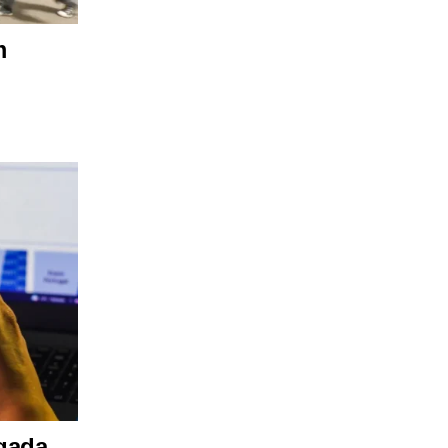
m
ogada