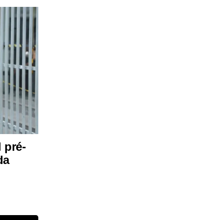
 pré-
da