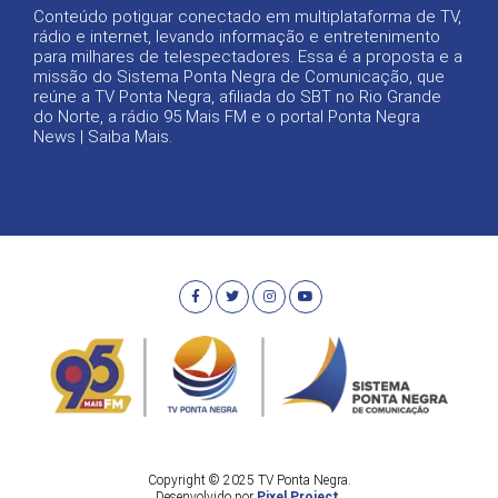
Conteúdo potiguar conectado em multiplataforma de TV,
rádio e internet, levando informação e entretenimento
para milhares de telespectadores. Essa é a proposta e a
missão do Sistema Ponta Negra de Comunicação, que
reúne a TV Ponta Negra, afiliada do SBT no Rio Grande
do Norte, a rádio 95 Mais FM e o portal Ponta Negra
News |
Saiba Mais
.
Copyright © 2025 TV Ponta Negra.
Desenvolvido por
Pixel Project
.