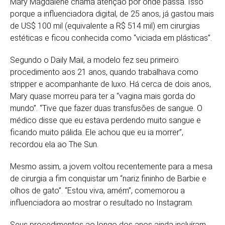
Mary Magdalene chama atenção por onde passa. Isso
porque a influenciadora digital, de 25 anos, já gastou mais
de US$ 100 mil (equivalente a R$ 514 mil) em cirurgias
estéticas e ficou conhecida como “viciada em plásticas”.
Segundo o Daily Mail, a modelo fez seu primeiro
procedimento aos 21 anos, quando trabalhava como
stripper e acompanhante de luxo. Há cerca de dois anos,
Mary quase morreu para ter a “vagina mais gorda do
mundo”. “Tive que fazer duas transfusões de sangue. O
médico disse que eu estava perdendo muito sangue e
ficando muito pálida. Ele achou que eu ia morrer”,
recordou ela ao The Sun.
Mesmo assim, a jovem voltou recentemente para a mesa
de cirurgia a fim conquistar um “nariz fininho de Barbie e
olhos de gato”. “Estou viva, amém”, comemorou a
influenciadora ao mostrar o resultado no Instagram.
Seus procedimentos ao longo dos anos ainda incluíram