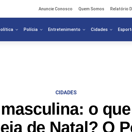
Anuncie Conosco
Quem Somos
Relatório D
olítica
Polícia
Entretenimento
Cidades
Esport
CIDADES
masculina: o que 
eia de Natal? O 