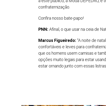
a este público, a Moda DEPEDRO, e tr
confraternização.
Confira nosso bate-papo!
PNN:
Afinal, o que usar na ceia de Na
Marcus Figueiredo:
“A noite de nat
confortáveis e leves para confratern
que os homens usem camisas e também
opções muito legais para estar usando
estar ornando junto com essas listras 