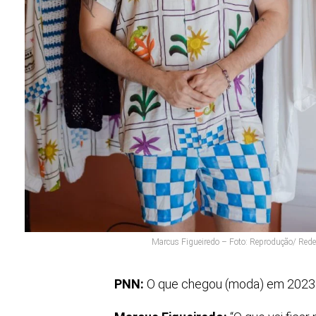
Marcus Figueiredo – Foto: Reprodução/ Rede
PNN:
O que chegou (moda) em 2023 e