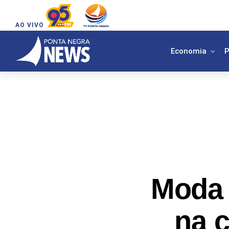
AO VIVO
Economia
P
Moda 
na c