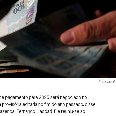
Foto: José
 de pagamento para 2025 será negociado no
da provisória editada no fim do ano passado, disse
 Fazenda, Fernando Haddad. Ele reuniu-se ao