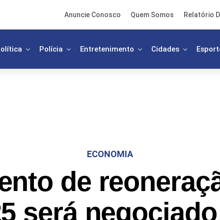
Anuncie Conosco
Quem Somos
Relatório D
olítica
Polícia
Entretenimento
Cidades
Esport
ECONOMIA
nto de reoneraç
5 será negociad