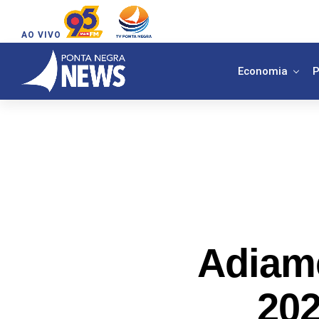
AO VIVO
Economia
P
Adiame
202