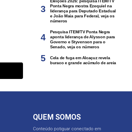
Eleições 2026: pesquisa ITEM/TV
Ponta Negra mostra Ezequiel na
liderança para Deputado Estadual
e João Maia para Federal, veja os
números
Pesquisa ITEM/TV Ponta Negra
aponta liderança de Alysson para
Governo e Styvenson para o
Senado, veja os números
Cela de fuga em Alcaçuz revela
buraco e grande acúmulo de areia
QUEM SOMOS
Conteúdo potiguar conectado em