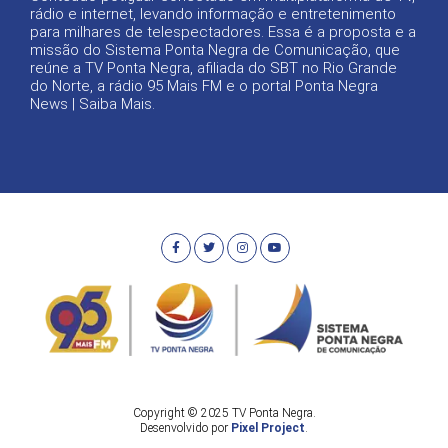
rádio e internet, levando informação e entretenimento
para milhares de telespectadores. Essa é a proposta e a
missão do Sistema Ponta Negra de Comunicação, que
reúne a TV Ponta Negra, afiliada do SBT no Rio Grande
do Norte, a rádio 95 Mais FM e o portal Ponta Negra
News |
Saiba Mais
.
Copyright © 2025 TV Ponta Negra.
Desenvolvido por
Pixel Project
.