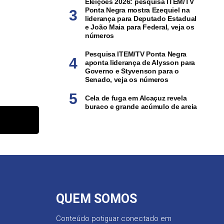
Eleições 2026: pesquisa ITEM/TV
Ponta Negra mostra Ezequiel na
liderança para Deputado Estadual
e João Maia para Federal, veja os
números
Pesquisa ITEM/TV Ponta Negra
aponta liderança de Alysson para
Governo e Styvenson para o
Senado, veja os números
Cela de fuga em Alcaçuz revela
buraco e grande acúmulo de areia
QUEM SOMOS
Conteúdo potiguar conectado em