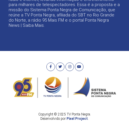
para milhares de telespectadores. Essa é a proposta e a
missão do Sistema Ponta Negra de Comunicação, que
reúne a TV Ponta Negra, afiliada do SBT no Rio Grande
do Norte, a rádio 95 Mais FM e o portal Ponta Negra
News |
Saiba Mais
.
Copyright © 2025 TV Ponta Negra.
Desenvolvido por
Pixel Project
.