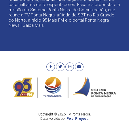
para milhares de telespectadores. Essa é a proposta e a
missão do Sistema Ponta Negra de Comunicação, que
reúne a TV Ponta Negra, afiliada do SBT no Rio Grande
do Norte, a rádio 95 Mais FM e o portal Ponta Negra
News |
Saiba Mais
.
Copyright © 2025 TV Ponta Negra.
Desenvolvido por
Pixel Project
.