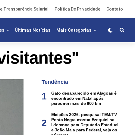
e Transparência Salarial
Política De Privacidade
Contato
es
Últimas Notícias
Mais Categorias
isitantes"
Tendência
Gato desaparecido em Alagoas é
encontrado em Natal após
percorrer mais de 600 km
Eleições 2026: pesquisa ITEM/TV
Ponta Negra mostra Ezequiel na
liderança para Deputado Estadual
e João Maia para Federal, veja os