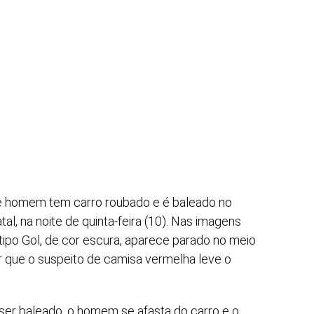
e homem tem carro roubado e é baleado no
al, na noite de quinta-feira (10). Nas imagens
 tipo Gol, de cor escura, aparece parado no meio
dir que o suspeito de camisa vermelha leve o
 ser baleado, o homem se afasta do carro e o