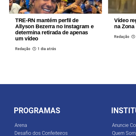
TRE-RN mantém perfil de
Vídeo re
Allyson Bezerra no Instagram e
na Zona 
determina retirada de apenas
Redação
um vídeo
Redação
1 dia atrás
PROGRAMAS
INSTI
Arena
Anuncie C
Desafio dos Confeiteiros
Quem Som