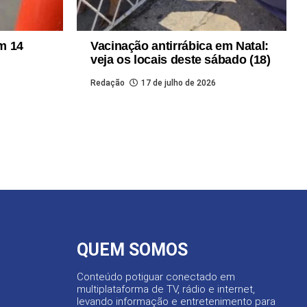
m 14
Vacinação antirrábica em Natal:
veja os locais deste sábado (18)
Redação
17 de julho de 2026
QUEM SOMOS
Conteúdo potiguar conectado em
multiplataforma de TV, rádio e internet,
levando informação e entretenimento para