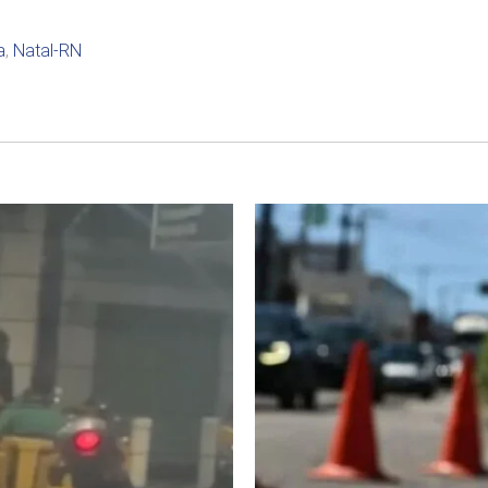
a
,
Natal-RN