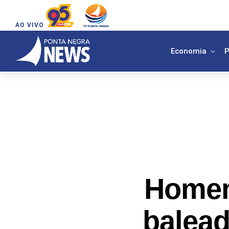
AO VIVO
Economia
P
Homem
balead