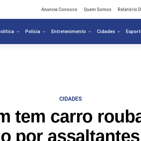
Anuncie Conosco
Quem Somos
Relatório D
olítica
Polícia
Entretenimento
Cidades
Esport
CIDADES
 tem carro rouba
o por assaltantes