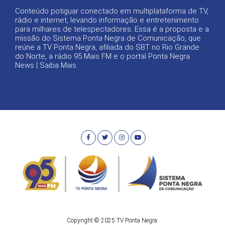
Conteúdo potiguar conectado em multiplataforma de TV,
rádio e internet, levando informação e entretenimento
para milhares de telespectadores. Essa é a proposta e a
missão do Sistema Ponta Negra de Comunicação, que
reúne a TV Ponta Negra, afiliada do SBT no Rio Grande
do Norte, a rádio 95 Mais FM e o portal Ponta Negra
News |
Saiba Mais
.
Copyright © 2025 TV Ponta Negra.