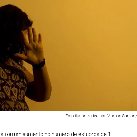
Foto ilusustrativa por Marcos Santos
gistrou um aumento no número de estupros de 1