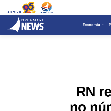
AO VIVO
Economia
P
RN re
no nú