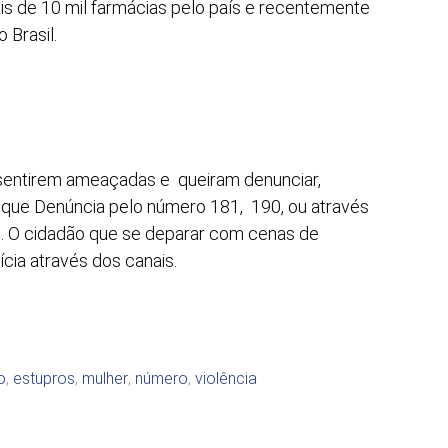
is de 10 mil farmácias pelo país e recentemente
 Brasil.
sentirem ameaçadas e queiram denunciar,
Dique Denúncia pelo número 181, 190, ou através
0. O cidadão que se deparar com cenas de
cia através dos canais.
o
,
estupros
,
mulher
,
número
,
violência