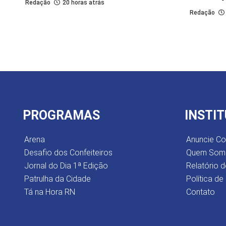
Redação
20 horas atrás
Redação
PROGRAMAS
INSTI
Arena
Anuncie C
Desafio dos Confeiteiros
Quem Som
Jornal do Dia 1ª Edição
Relatório d
Patrulha da Cidade
Política de
Tá na Hora RN
Contato