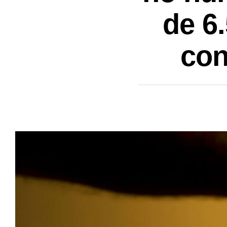
de 6
con