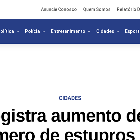
Anuncie Conosco
Quem Somos
Relatório D
olítica
Polícia
Entretenimento
Cidades
Esport
CIDADES
gistra aumento 
mero de estupros 