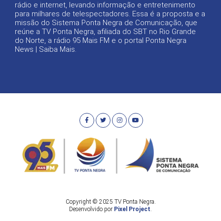
rádio e internet, levando informação e entretenimento
para milhares de telespectadores. Essa é a proposta e a
missão do Sistema Ponta Negra de Comunicação, que
reúne a TV Ponta Negra, afiliada do SBT no Rio Grande
do Norte, a rádio 95 Mais FM e o portal Ponta Negra
News |
Saiba Mais
.
Copyright © 2025 TV Ponta Negra.
Desenvolvido por
Pixel Project
.