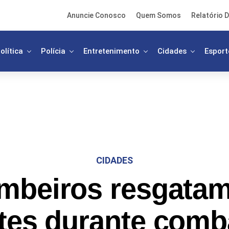
Anuncie Conosco
Quem Somos
Relatório D
olítica
Polícia
Entretenimento
Cidades
Esport
CIDADES
mbeiros resgatam
otes durante comb