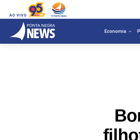
AO VIVO
Economia
P
Bo
filh