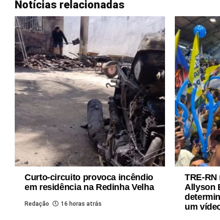
Notícias relacionadas
Curto-circuito provoca incêndio
TRE-RN 
em residência na Redinha Velha
Allyson 
determin
Redação
16 horas atrás
um víde