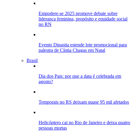
Empodere-se 2025 promove debate sobre
liderança feminina, propósito e equidade social
no RN
Evento Dinastia estende lote promocional para
palestra de Cíntia Chagas em Natal
Brasil
Dia dos Pais: por que a data é celebrada em
agosto?
Temporais no RS deixam quase 95 mil afetados
Helicóptero cai no Rio de Janeiro e deixa quatro
pessoas mortas