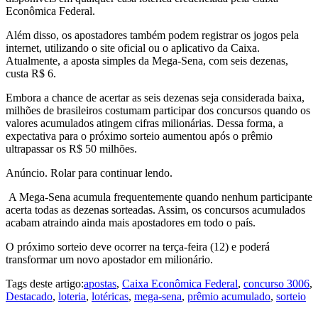
Econômica Federal.
Além disso, os apostadores também podem registrar os jogos pela
internet, utilizando o site oficial ou o aplicativo da Caixa.
Atualmente, a aposta simples da Mega-Sena, com seis dezenas,
custa R$ 6.
Embora a chance de acertar as seis dezenas seja considerada baixa,
milhões de brasileiros costumam participar dos concursos quando os
valores acumulados atingem cifras milionárias. Dessa forma, a
expectativa para o próximo sorteio aumentou após o prêmio
ultrapassar os R$ 50 milhões.
Anúncio. Rolar para continuar lendo.
A Mega-Sena acumula frequentemente quando nenhum participante
acerta todas as dezenas sorteadas. Assim, os concursos acumulados
acabam atraindo ainda mais apostadores em todo o país.
O próximo sorteio deve ocorrer na terça-feira (12) e poderá
transformar um novo apostador em milionário.
Tags deste artigo:
apostas
,
Caixa Econômica Federal
,
concurso 3006
,
Destacado
,
loteria
,
lotéricas
,
mega-sena
,
prêmio acumulado
,
sorteio