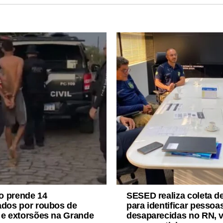
o prende 14
SESED realiza coleta 
ados por roubos de
para identificar pessoa
 e extorsões na Grande
desaparecidas no RN, v