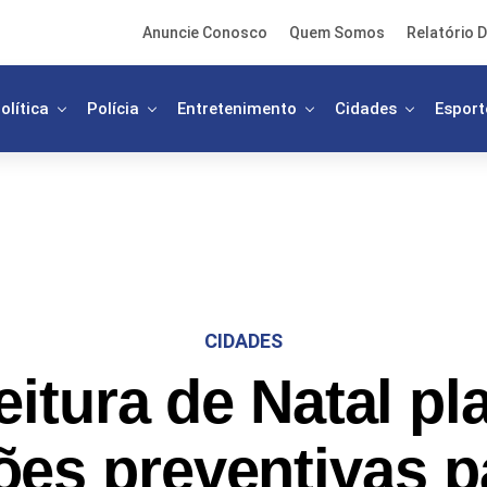
Anuncie Conosco
Quem Somos
Relatório D
olítica
Polícia
Entretenimento
Cidades
Esport
CIDADES
eitura de Natal pl
ões preventivas p