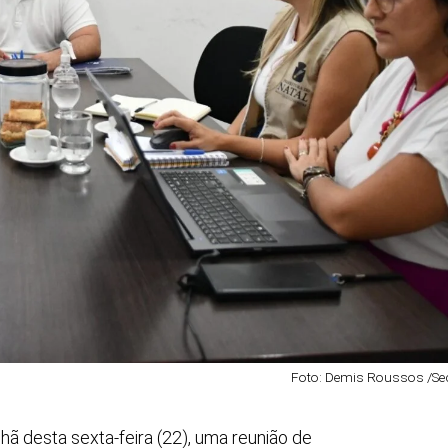
Foto: Demis Roussos /S
nhã desta sexta-feira (22), uma reunião de