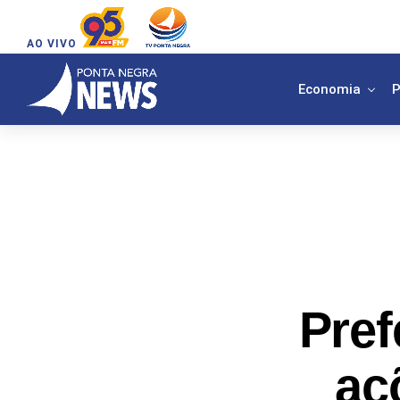
AO VIVO
Economia
P
Pref
aç