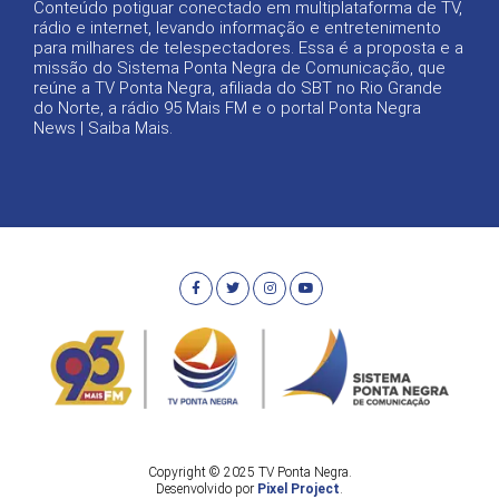
Conteúdo potiguar conectado em multiplataforma de TV,
rádio e internet, levando informação e entretenimento
para milhares de telespectadores. Essa é a proposta e a
missão do Sistema Ponta Negra de Comunicação, que
reúne a TV Ponta Negra, afiliada do SBT no Rio Grande
do Norte, a rádio 95 Mais FM e o portal Ponta Negra
News |
Saiba Mais
.
Copyright © 2025 TV Ponta Negra.
Desenvolvido por
Pixel Project
.