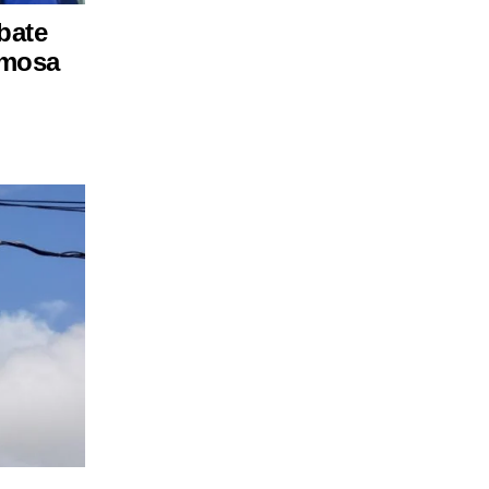
bate
rmosa