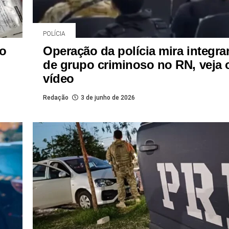
POLÍCIA
o
Operação da polícia mira integra
de grupo criminoso no RN, veja 
vídeo
Redação
3 de junho de 2026