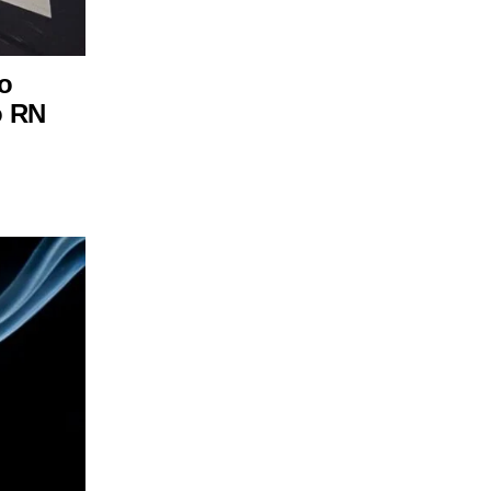
o
o RN