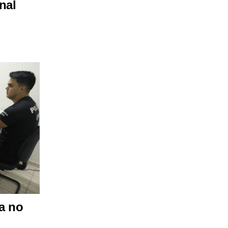
nal
a no