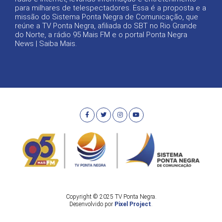
para milhares de telespectadores. Essa é a proposta e a
missão do Sistema Ponta Negra de Comunicação, que
reúne a TV Ponta Negra, afiliada do SBT no Rio Grande
do Norte, a rádio 95 Mais FM e o portal Ponta Negra
News |
Saiba Mais
.
Copyright © 2025 TV Ponta Negra.
Desenvolvido por
Pixel Project
.