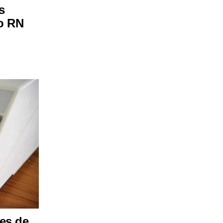
s
no RN
ões de