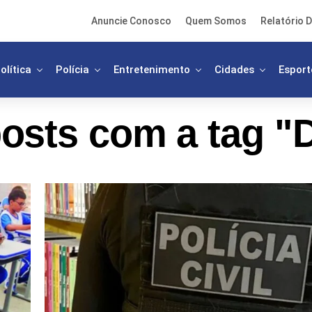
Anuncie Conosco
Quem Somos
Relatório D
olítica
Polícia
Entretenimento
Cidades
Esport
osts com a tag "D