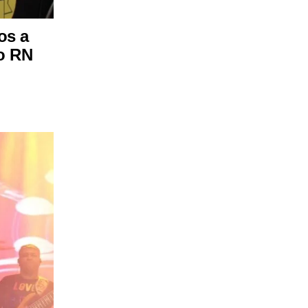
os a
no RN