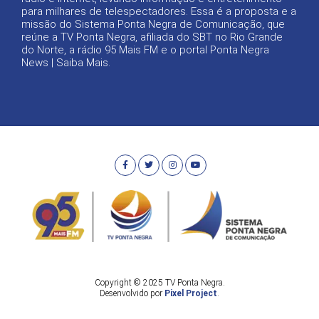
para milhares de telespectadores. Essa é a proposta e a
missão do Sistema Ponta Negra de Comunicação, que
reúne a TV Ponta Negra, afiliada do SBT no Rio Grande
do Norte, a rádio 95 Mais FM e o portal Ponta Negra
News |
Saiba Mais
.
Copyright © 2025 TV Ponta Negra.
Desenvolvido por
Pixel Project
.