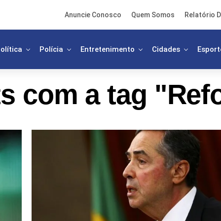
Anuncie Conosco
Quem Somos
Relatório D
olítica
Polícia
Entretenimento
Cidades
Esport
s com a tag "Refo