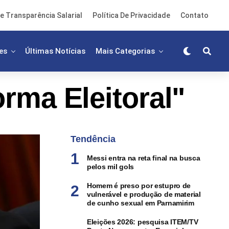
e Transparência Salarial
Política De Privacidade
Contato
es
Últimas Notícias
Mais Categorias
rma Eleitoral"
Tendência
Messi entra na reta final na busca
pelos mil gols
Homem é preso por estupro de
vulnerável e produção de material
de cunho sexual em Parnamirim
Eleições 2026: pesquisa ITEM/TV