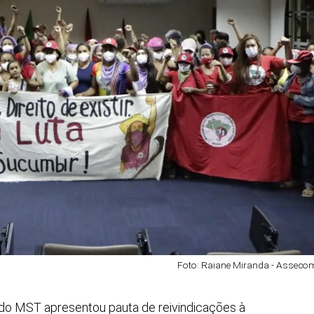
Foto: Raiane Miranda - Assec
o MST apresentou pauta de reivindicações à