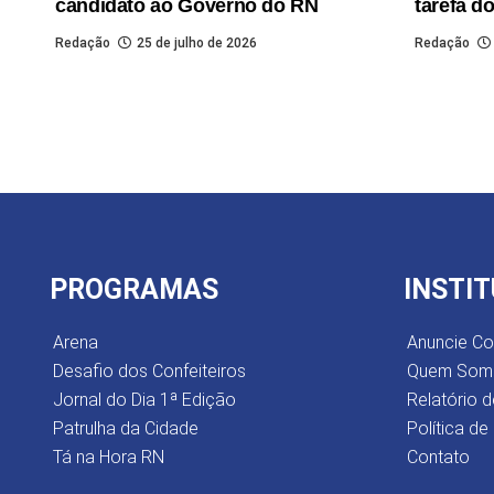
candidato ao Governo do RN
tarefa d
Redação
25 de julho de 2026
Redação
PROGRAMAS
INSTI
Arena
Anuncie C
Desafio dos Confeiteiros
Quem Som
Jornal do Dia 1ª Edição
Relatório d
Patrulha da Cidade
Política de
Tá na Hora RN
Contato