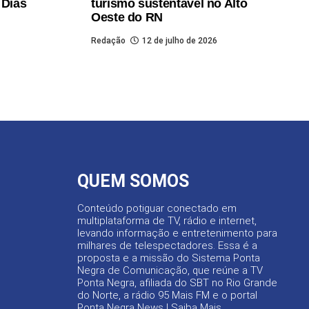
 Dias
turismo sustentável no Alto
Oeste do RN
Redação
12 de julho de 2026
QUEM SOMOS
Conteúdo potiguar conectado em
multiplataforma de TV, rádio e internet,
levando informação e entretenimento para
milhares de telespectadores. Essa é a
proposta e a missão do Sistema Ponta
Negra de Comunicação, que reúne a TV
Ponta Negra, afiliada do SBT no Rio Grande
do Norte, a rádio 95 Mais FM e o portal
Ponta Negra News |
Saiba Mais
.