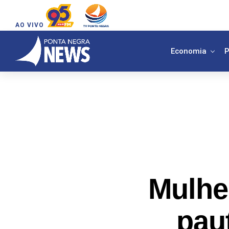
AO VIVO
Economia
P
Mulhe
pau