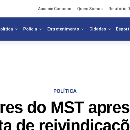
Anuncie Conosco
Quem Somos
Relatório D
olítica
Polícia
Entretenimento
Cidades
Esport
POLÍTICA
res do MST apre
ta de reivindicaçõ