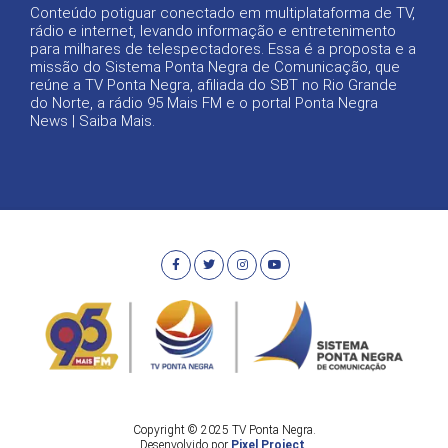
Conteúdo potiguar conectado em multiplataforma de TV,
rádio e internet, levando informação e entretenimento
para milhares de telespectadores. Essa é a proposta e a
missão do Sistema Ponta Negra de Comunicação, que
reúne a TV Ponta Negra, afiliada do SBT no Rio Grande
do Norte, a rádio 95 Mais FM e o portal Ponta Negra
News |
Saiba Mais
.
Copyright © 2025 TV Ponta Negra.
Desenvolvido por
Pixel Project
.