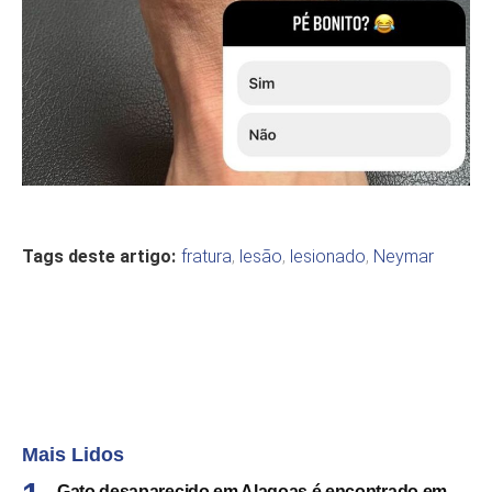
Tags deste artigo:
fratura
,
lesão
,
lesionado
,
Neymar
Mais Lidos
Gato desaparecido em Alagoas é encontrado em