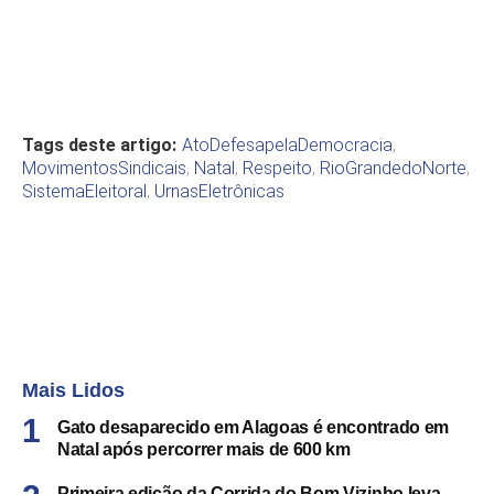
Tags deste artigo:
AtoDefesapelaDemocracia
,
MovimentosSindicais
,
Natal
,
Respeito
,
RioGrandedoNorte
,
SistemaEleitoral
,
UrnasEletrônicas
Mais Lidos
Gato desaparecido em Alagoas é encontrado em
Natal após percorrer mais de 600 km
Primeira edição da Corrida do Bom Vizinho leva