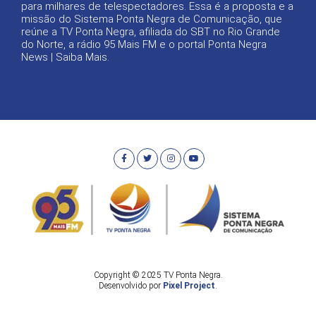
para milhares de telespectadores. Essa é a proposta e a
missão do Sistema Ponta Negra de Comunicação, que
reúne a TV Ponta Negra, afiliada do SBT no Rio Grande
do Norte, a rádio 95 Mais FM e o portal Ponta Negra
News |
Saiba Mais
.
Copyright © 2025 TV Ponta Negra.
Desenvolvido por
Pixel Project
.